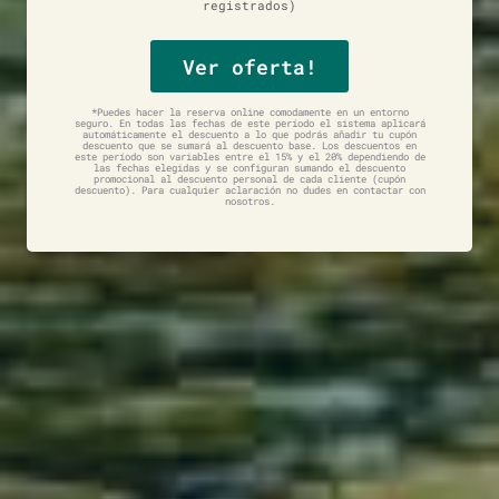
registrados)
Ver oferta!
*Puedes hacer la reserva online comodamente en un entorno
seguro. En todas las fechas de este período el sistema aplicará
automáticamente el descuento a lo que podrás añadir tu cupón
descuento que se sumará al descuento base. Los descuentos en
este período son variables entre el 15% y el 20% dependiendo de
las fechas elegidas y se configuran sumando el descuento
promocional al descuento personal de cada cliente (cupón
descuento). Para cualquier aclaración no dudes en contactar con
nosotros.