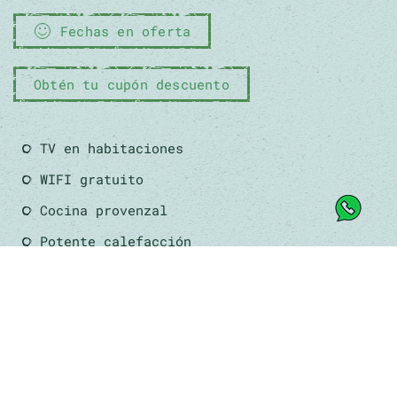
Fechas en oferta
Obtén tu cupón descuento
TV en habitaciones
WIFI gratuito
Cocina provenzal
Potente calefacción
A. acondicionado buhardilla
Estufa pellets en salón
Baño en todas habitaciones
5 habitaciones dobles
Capacidad 10 - 13 pax